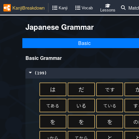
KanjiBreakdown
Matc
Kanji
Vocab
Lessons
Japanese Grammar
Basic
Basic Grammar
(199)
は
だ
です
いる
す
てある
ている
を
を
を
の
と
~から
てから