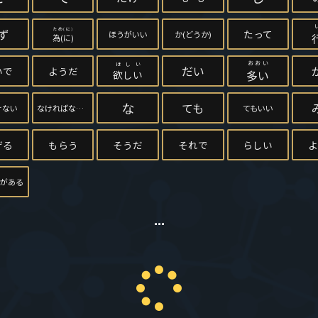
ため(に)
ず
たって
ほうがいい
か(どうか)
為(に)
おおい
ほしい
だい
いで
ようだ
多い
欲しい
な
ても
けない
なければならない
てもいい
げる
もらう
そうだ
それで
らしい
よ
とがある
...