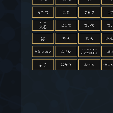
こと
は
つもり
もの(だ)
くる
として
ないで
な
来る
ば
たら
なら
はい
ことができる
なさい
あ
かもしれない
ことが出来る
より
ばかり
お~する
~たこ