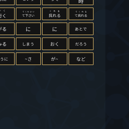
時
いく
くれる
てください
てくれる
行く
呉れる
て下さい
て呉れる
に
に
がる
あとで
みる
おく
しまう
だろう
~さ
が~
など
うに