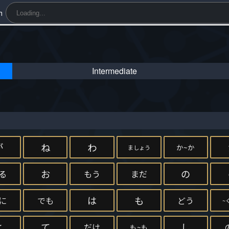
h
Intermediate
が
ね
わ
か~か
ましょう
お
の
る
もう
まだ
は
も
に
でも
どう
~
と
て
し
だけ
も~も