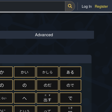
Log In
Register
Advanced
か
かい
ある
かしら
の
の
のだ
ので
だす
へ
で
くらい
出す
とき
のに
って
という