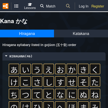
Match
Log In
Register
Lessons
Kana かな
Hiragana
Katakana
Hiragana syllabary listed in gojūon (五十音) order
HIRAGANA(46)
あ
い
う
え
お
か
き
く
け
こ
さ
し
す
せ
そ
た
ち
つ
て
と
な
に
ぬ
ね
の
は
ひ
ふ
へ
ほ
ま
み