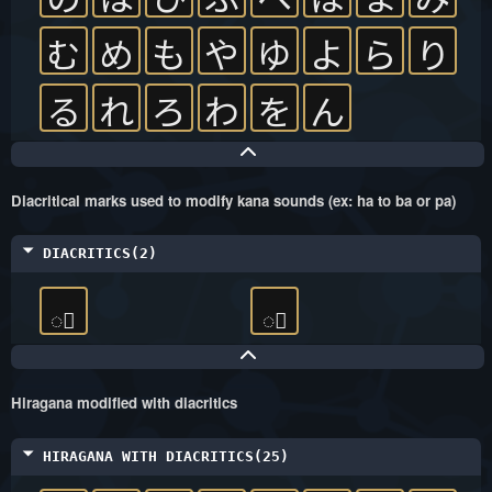
む
め
も
や
ゆ
よ
ら
り
る
れ
ろ
わ
を
ん
Diacritical marks used to modify kana sounds (ex: ha to ba or pa)
DIACRITICS(2)
◌゚
◌゙
Hiragana modified with diacritics
HIRAGANA WITH DIACRITICS(25)