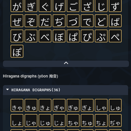
が
ぎ
ぐ
げ
ご
ざ
じ
ず
ぜ
ぞ
だ
ぢ
づ
で
ど
ば
び
ぶ
べ
ぼ
ぱ
ぴ
ぷ
ぺ
ぽ
Hiragana digraphs (yōon 拗音)
HIRAGANA DIGRAPHS(36)
きゃ
きゅ
きょ
ぎゃ
ぎゅ
ぎょ
しゃ
しゅ
しょ
じゃ
じゅ
じょ
ちゃ
ちゅ
ちょ
ぢゃ