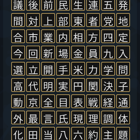
議
後
前
民
生
連
五
発
間
対
上
部
東
者
党
地
合
市
業
内
相
方
四
定
今
回
新
場
金
員
九
入
選
立
開
手
米
力
学
問
高
代
明
実
円
関
決
子
動
京
全
目
表
戦
経
通
外
最
言
氏
現
理
調
体
化
田
当
八
六
約
主
題