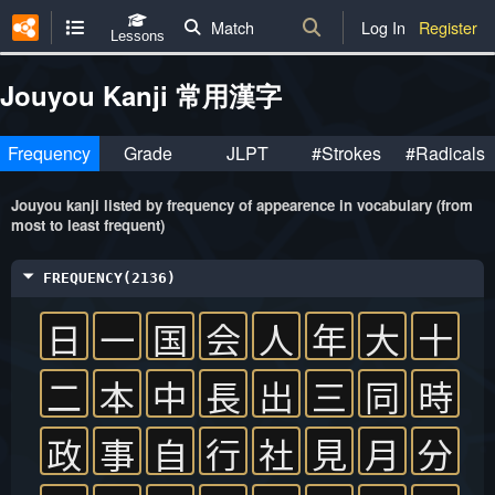
Match
Log In
Register
Lessons
Jouyou Kanji 常用漢字
Frequency
Grade
JLPT
#Strokes
#Radicals
Jouyou kanji listed by frequency of appearence in vocabulary (from
most to least frequent)
FREQUENCY(2136)
日
一
国
会
人
年
大
十
二
本
中
長
出
三
同
時
政
事
自
行
社
見
月
分