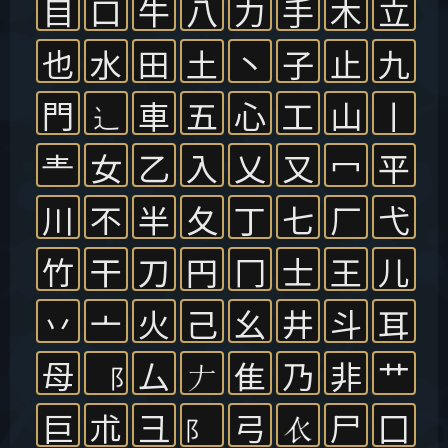
目
口
牛
八
力
手
木
立
也
水
田
土
丶
子
止
九
門
車
五
心
工
山
丨
龶
女
乙
入
乂
又
冖
平
川
不
半
夂
丁
七
厂
弋
竹
干
刀
円
冂
士
王
儿
丷
亠
火
己
幺
井
斗
耳
母
厶
隹
乃
非
艹
巨
朮
彐
弓
尸
囗