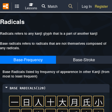
Match
Log In
Register
Lessons
Radicals
Radicals refers to any kanji glyph that is a part of another kanji
Base radicals refers to radicals that are not themselves composed of
any radicals.
Base-Frequency
Base-Stroke
Base Radicals listed by frequency of appearence in other Kanji (from
most to least frequent)
BASE RADICALS(120)
一
日
人
十
大
月
氏
小