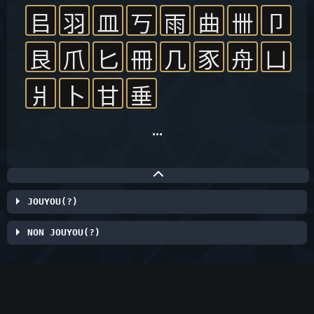
㠯
羽
皿
丂
雨
曲
卌
卩
艮
爪
匕
冊
几
豕
舟
凵
爿
卜
甘
垂
...
JOUYOU(?)
NON JOUYOU(?)
KanjiBreakdown
© 2023 KanjiBreakdown. All rights reserved.