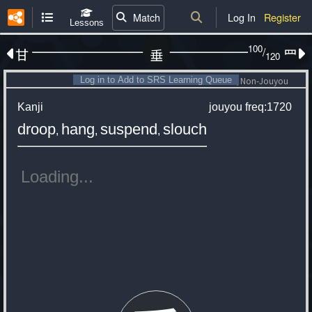
Match
Log In
Register
Lessons
100
/
甘
罒
垂
120
Log in to Add to SRS Learning Queue
Non-Jouyou
Kanji
jouyou
freq:1720
droop
hang
suspend
slouch
,
,
,