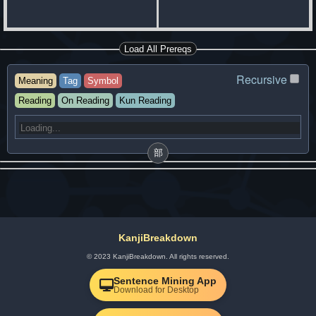
Load All Prereqs
Recursive
Meaning
Tag
Symbol
Reading
On Reading
Kun Reading
部
KanjiBreakdown
© 2023 KanjiBreakdown. All rights reserved.
Sentence Mining App
Download for Desktop