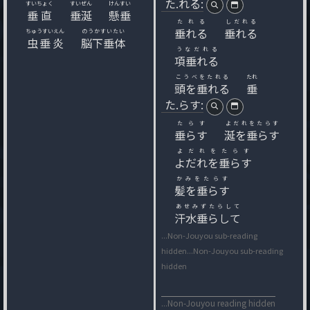
た.れる:
すいちょく
すいぜん
けんすい
垂直
垂涎
懸垂
たれる
しだれる
垂れる
垂れる
ちゅうすいえん
のうかすいたい
虫垂炎
脳下垂体
うなだれる
項垂れる
こうべをたれる
たれ
頭を垂れる
垂
た.らす:
たらす
よだれをたらす
垂らす
涎を垂らす
よだれをたらす
よだれを垂らす
かみをたらす
髪を垂らす
あせみずたらして
汗水垂らして
...Non-Jouyou sub-reading
hidden
...Non-Jouyou sub-reading
hidden
...Non-Jouyou reading hidden