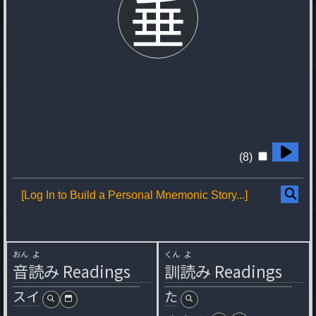
垂
(8)
[Log In to Build a Personal Mnemonic Story...]
おん
よ
くん
よ
音
読
み
Readings
訓
読
み
Readings
スイ
た