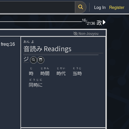
Log In
Register
16
/
政
2136
Non-Jouyou
おん
よ
u
freq:16
音
読
み
Readings
ジ
じ
じかん
じだい
とうじ
時
時間
時代
当時
どうじに
同時に