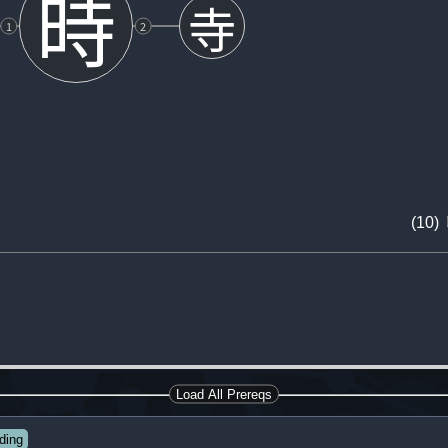
時
寺
1
2
(10)
Load All Prereqs
ding