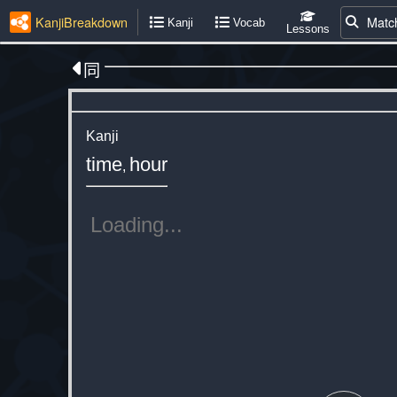
KanjiBreakdown
Matc
Kanji
Vocab
Lessons
同
Kanji
time
hour
,