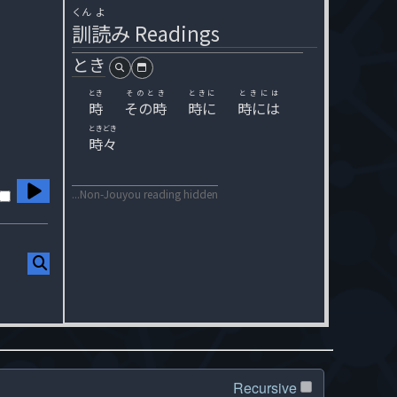
くん
よ
訓
読
み
Readings
とき
とき
そのとき
ときに
ときには
時
その時
時に
時には
ときどき
時々
...Non-Jouyou reading hidden
Recursive