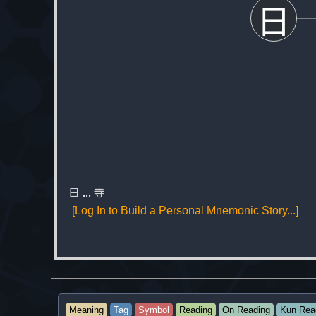
日
日
...
寺
[Log In to Build a Personal Mnemonic Story...]
Meaning
Tag
Symbol
Reading
On Reading
Kun Rea