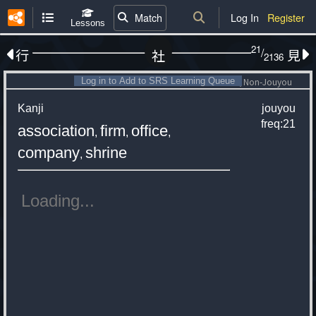
Match
Log In
Register
Lessons
21
/
行
見
社
2136
Log in to Add to SRS Learning Queue
Non-Jouyou
Kanji
jouyou
freq:21
association
firm
office
,
,
,
company
shrine
,