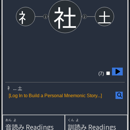
社
礻
土
1
2
(7)
礻
...
土
[Log In to Build a Personal Mnemonic Story...]
おん
よ
くん
よ
音
読
み
Readings
訓
読
み
Readings