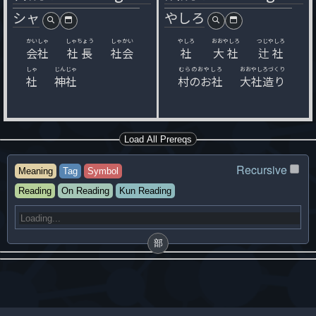
シャ
やしろ
かいしゃ
しゃちょう
しゃかい
やしろ
おおやしろ
つじやしろ
会社
社長
社会
社
大社
辻社
しゃ
じんじゃ
むらのおやしろ
おおやしろづくり
社
神社
村のお社
大社造り
Load All Prereqs
Recursive
Meaning
Tag
Symbol
Reading
On Reading
Kun Reading
部