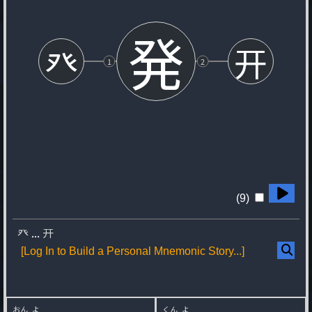
発
癶
开
1
2
(9)
癶
...
开
[Log In to Build a Personal Mnemonic Story...]
おん
よ
くん
よ