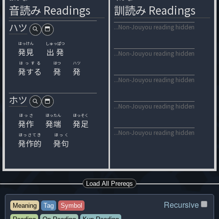
音
読
み
Readings
訓
読
み
Readings
ハツ
...Non-Jouyou reading hidden
はっけん
しゅっぱつ
発見
出発
...Non-Jouyou reading hidden
はっする
はつ
ハツ
発する
発
発
...Non-Jouyou reading hidden
ホツ
...Non-Jouyou reading hidden
ほっさ
ほったん
ほっそく
発作
発端
発足
...Non-Jouyou reading hidden
ほっさてき
ほっく
発作的
発句
Load All Prereqs
Recursive
Meaning
Tag
Symbol