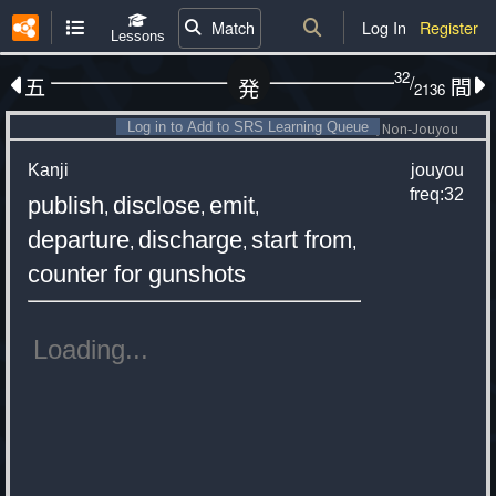
Match
Log In
Register
Lessons
32
/
五
間
発
2136
Log in to Add to SRS Learning Queue
Non-Jouyou
Kanji
jouyou
freq:32
publish
disclose
emit
,
,
,
departure
discharge
start from
,
,
,
counter for gunshots