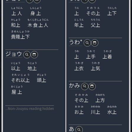
しょうにん
しんしょう
うえ
そのうえ
うえした
上人
身上
上
その上
上下
かしょう
もくじきしょうにん
としうえ
ちちうえ
和上
木食上人
年上
父上
きせんしょうか
貴賤上下
うわ*
ジョウ
うわ
うわて
うわぎ
上
上手
上着
いじょう
ちじょう
うわぎ
うわき
以上
地上
上衣
上気
それいじょう
ずじょう
それ以上
頭上
かみ
おくじょう
屋上
そのかみ
かみがた
その上
上方
おかみ
かわかみ
みなかみ
...Non-Jouyou reading hidden
お上
川上
水上
あ