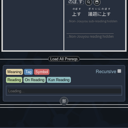
のぼ.す:
のぼす
ぎだいにのぼす
上す
議題に上す
...Non-Jouyou sub-reading hidden
...Non-Jouyou reading hidden
Load All Prereqs
Recursive
Meaning
Tag
Symbol
Reading
On Reading
Kun Reading
部