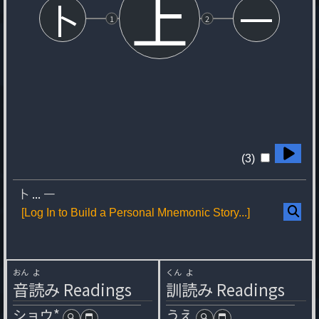
上
卜
一
1
2
(3)
卜
...
一
[Log In to Build a Personal Mnemonic Story...]
おん
よ
くん
よ
音
読
み
Readings
訓
読
み
Readings
ショウ*
うえ