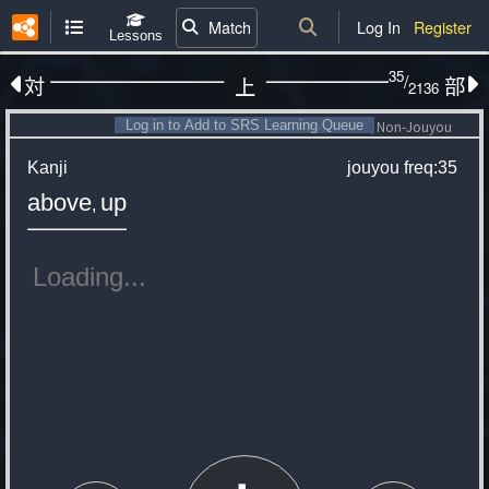
Match
Log In
Register
Lessons
35
/
対
部
上
2136
Log in to Add to SRS Learning Queue
Non-Jouyou
Kanji
jouyou
freq:35
above
up
,