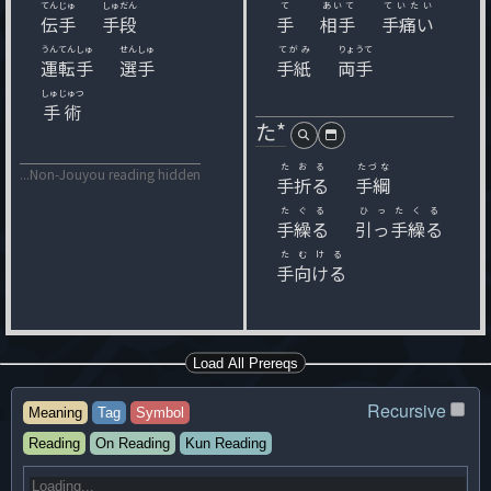
てんじゅ
しゅだん
て
あいて
ていたい
伝手
手段
手
相手
手痛い
うんてんしゅ
せんしゅ
てがみ
りょうて
運転手
選手
手紙
両手
しゅじゅつ
手術
た*
たおる
たづな
...Non-Jouyou reading hidden
手折る
手綱
たぐる
ひったくる
手繰る
引っ手繰る
たむける
手向ける
Load All Prereqs
Recursive
Meaning
Tag
Symbol
Reading
On Reading
Kun Reading