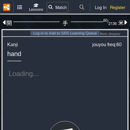
Match
Log In
Register
Lessons
60
/
開
米
手
2136
Log in to Add to SRS Learning Queue
Non-Jouyou
Kanji
jouyou
freq:60
hand