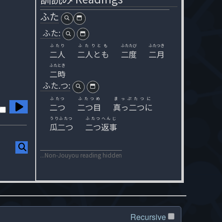
ふた
ふた:
ふたり
ふたりとも
ふたたび
ふたつき
二人
二人とも
二度
二月
ふたとき
二時
ふた.つ:
ふたつ
ふたつめ
まっぷたつに
二つ
二つ目
真っ二つに
うりふたつ
ふたつへんじ
瓜二つ
二つ返事
...Non-Jouyou reading hidden
Recursive