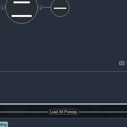
二
一
1
2
(2)
Load All Prereqs
ding