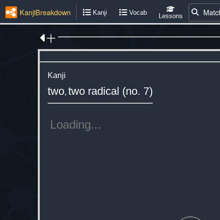
KanjiBreakdown
Matc
Kanji
Vocab
Lessons
十
Kanji
two
two radical (no. 7)
,