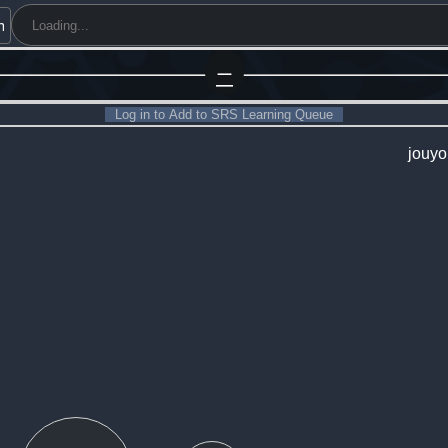
h
二
Log in to Add to SRS Learning Queue
jouy