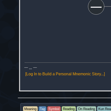
一
一
...
一
[Log In to Build a Personal Mnemonic Story...]
Meaning
Tag
Symbol
Reading
On Reading
Kun Rea