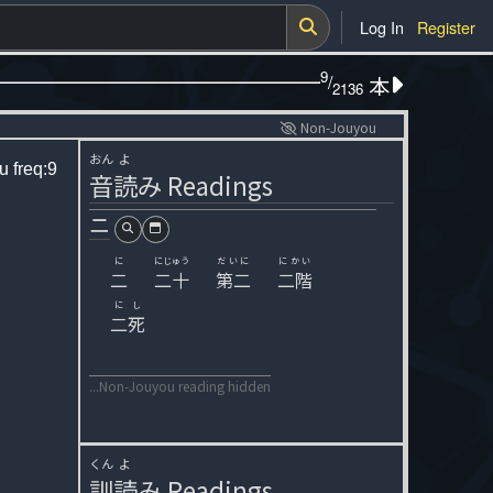
Log In
Register
9
/
本
2136
Non-Jouyou
おん
よ
ou
freq:9
音
読
み
Readings
ニ
に
にじゅう
だいに
にかい
二
二十
第二
二階
にし
二死
...Non-Jouyou reading hidden
くん
よ
訓
読
み
Readings